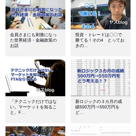
会員さまにも刺激になっ
投資・トレードは〇〇で
た世界経済・金融政策の
勝てる！その4 とってお
お話
きの…
「テクニックだけではな
新ロジックの３カ月の成
い。マーケットを知るこ
績500万円⇒550万円を
と。F…
ど…