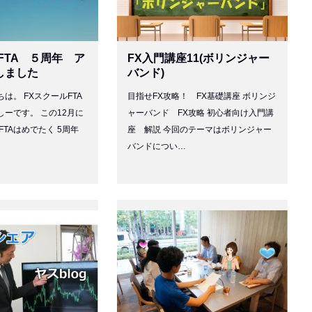
FTA ５周年 ア
FX入門講座11(ボリンジャー
しました
バンド)
は。 FXスクールFTA
目指せFX攻略！ FX基礎講座 ボリンジ
ーです。 この12月に
ャーバンド FX攻略 初心者向け入門講
FTAはめでたく 5周年
座 解説 今回のテーマはボリンジャー
バンドについ…