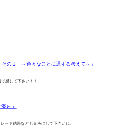
！その１ ～色々なことに通ずる考えて～」
肌で感じて下さい！！
ご案内」
いトレード結果なども参考にして下さいね。