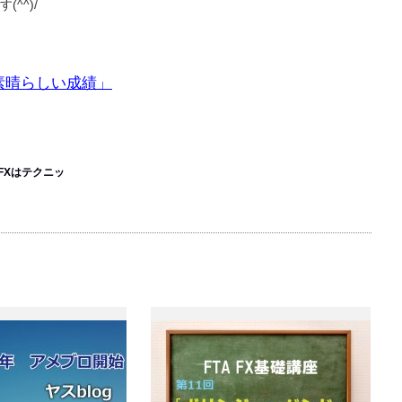
^^)/
素晴らしい成績」
FXはテクニッ