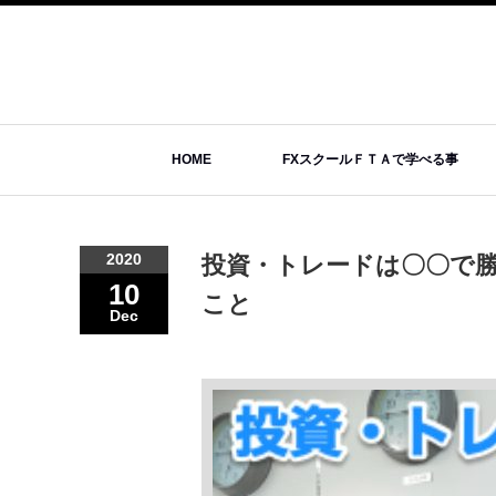
HOME
FXスクールＦＴＡで学べる事
2020
投資・トレードは〇〇で
10
こと
Dec