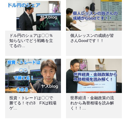
ドル円のシェアは〇〇％
個人レッスンの成績が皆
知らないでどう戦略を立
さんGoodです！！
てるの…
投資・トレードは〇〇で
世界経済・金融政策の流
勝てる！その3 FXは戦場
れから為替相場を読み解
ゲ…
く！！…