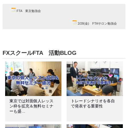
FTA 東京勉強会
2/28(金) FTAサロン勉強会
FXスクールFTA 活動BLOG
東京では対面個人レッス
トレードシナリオを各自
ン枠を拡充＆無料セミナ
で発表する重要性
ーも盛…