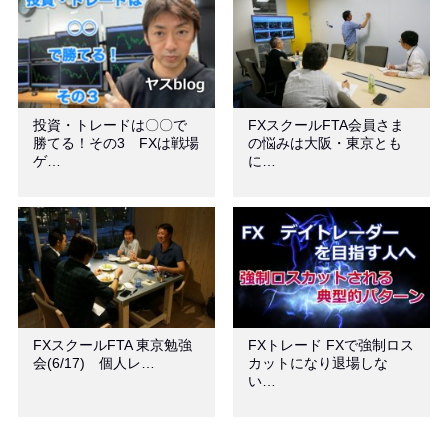
投資・トレードは〇〇で
FXスクールFTA会員さま
勝てる！その3 FXは戦場
の悩みは大阪・東京とも
ゲ…
に…
FXスクールFTA 東京勉強
FXトレード FXで強制ロス
会(6/17) 個人レ…
カットになり退場しな
い…